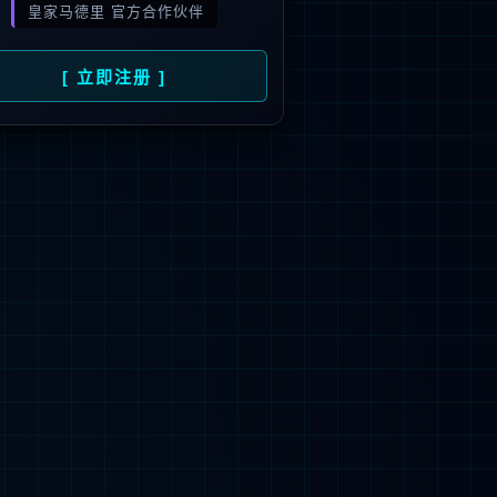
首页
>
英国威廉集团视频
> 正文
在英国威廉集团等你。
28 浏览次数：
105