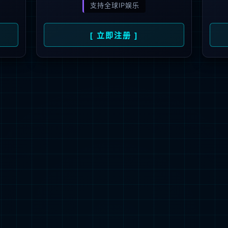
英国威廉集团视频
高考倒计时10天，奋力一搏，我们
文字：校园电视台 发布日期：2026-05-